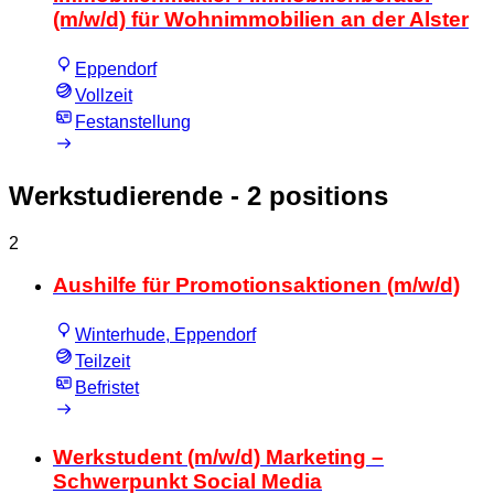
(m/w/d) für Wohnimmobilien an der Alster
Eppendorf
Vollzeit
Festanstellung
Werkstudierende
- 2 positions
2
Aushilfe für Promotionsaktionen (m/w/d)
Winterhude, Eppendorf
Teilzeit
Befristet
Werkstudent (m/w/d) Marketing –
Schwerpunkt Social Media